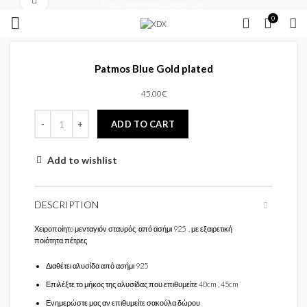
Click to enlarge
FREE SHIPPING OVER 35 €
0
Patmos Blue Gold plated
45.00
€
ADD TO CART
Add to wishlist
DESCRIPTION
Χειροποίητo μενταγιόν σταυρός από ασήμι 925 , με εξαιρετική
ποιότητα πέτρες
Διαθέτει αλυσίδα από ασήμι 925
Επιλέξτε το μήκος της αλυσίδας που επιθυμείτε 40cm , 45cm
Ενημερώστε μας αν επιθυμείτε σακούλα δώρου