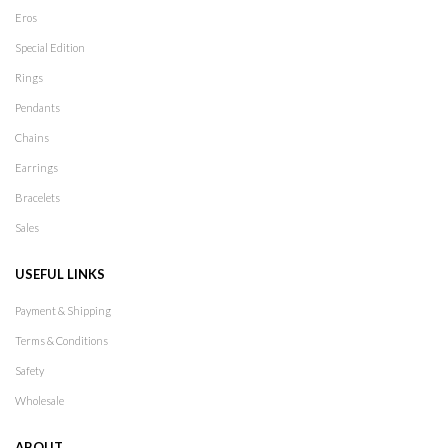
Eros
Special Edition
Rings
Pendants
Chains
Earrings
Bracelets
Sales
USEFUL LINKS
Payment & Shipping
Terms & Conditions
Safety
Wholesale
ABOUT