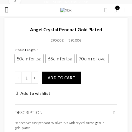
Click to enlarge
FREE SHIPPING OVER 35 €
0
Angel Crystal Pendnat Gold Plated
–
290.00
€
390.00
€
Chain Length
50cm fortsa
65cm fortsa
70cm roll oval
ADD TO CART
Add to wishlist
DESCRIPTION
Handcarved cast pendant by silver 925 with crystal zircon gem in
gold-plated