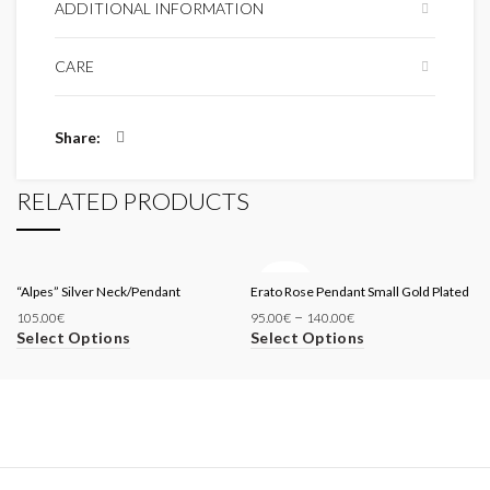
ADDITIONAL INFORMATION
CARE
Share
RELATED PRODUCTS
SOLD
“Alpes” Silver Neck/Pendant
Erato Rose Pendant Small Gold Plated
OUT
–
105.00
€
95.00
€
140.00
€
Select Options
Select Options