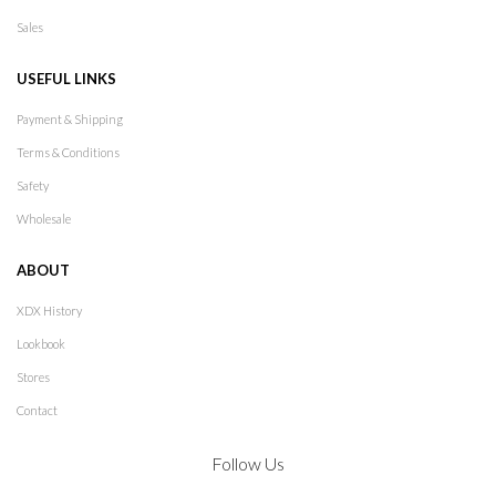
Sales
USEFUL LINKS
Payment & Shipping
Terms & Conditions
Safety
Wholesale
ABOUT
XDX History
Lookbook
Stores
Contact
Follow Us