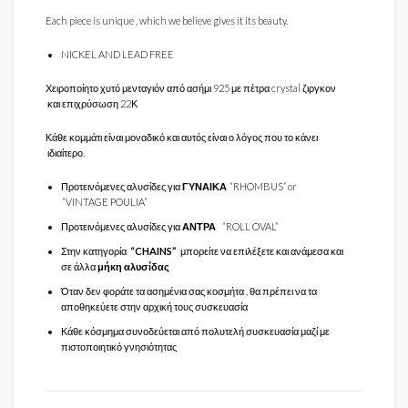
Each piece is unique , which we believe gives it its beauty.
NICKEL AND LEAD FREE
Χειροποίητο χυτό μενταγιόν από ασήμι 925 με πέτρα crystal ζιργκον
και επιχρύσωση 22Κ
Κάθε κομμάτι είναι μοναδικό και αυτός είναι ο λόγος που το κάνει
ιδιαίτερο.
Προτεινόμενες αλυσίδες για
ΓΥΝΑΙΚΑ
“RHOMBUS” or
“VINTAGE POULIA”
Προτεινόμενες αλυσίδες για
ΑΝΤΡΑ
“ROLL OVAL”
Στην κατηγορία
“CHAINS”
μπορείτε να επιλέξετε και ανάμεσα και
σε άλλα
μήκη
αλυσίδας
Όταν δεν φοράτε τα ασημένια σας κοσμήτα , θα πρέπει να τα
αποθηκεύετε στην αρχική τους συσκευασία
Κάθε κόσμημα συνοδεύεται από πολυτελή συσκευασία μαζί με
πιστοποιητικό γνησιότητας