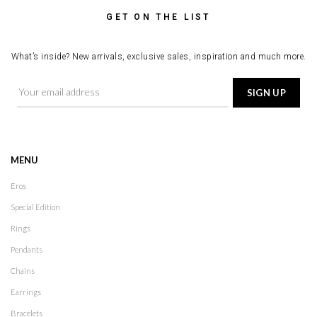
GET ON THE LIST
What’s inside? New arrivals, exclusive sales, inspiration and much more.
MENU
Eros
Special Edition
Rings
Pendants
Chains
Earrings
Bracelets