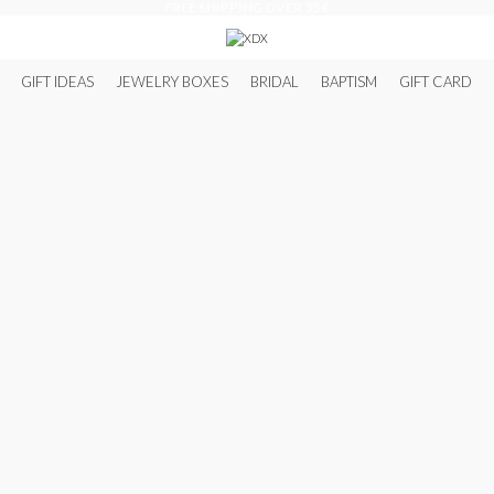
FREE SHIPPING OVER 35 €
GIFT IDEAS
JEWELRY BOXES
BRIDAL
BAPTISM
GIFT CARD