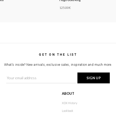
125.00
€
Add To Cart
GET ON THE LIST
What’s inside? New arrivals, exclusive sales, inspiration and much more.
ABOUT
XDX History
Lookbook