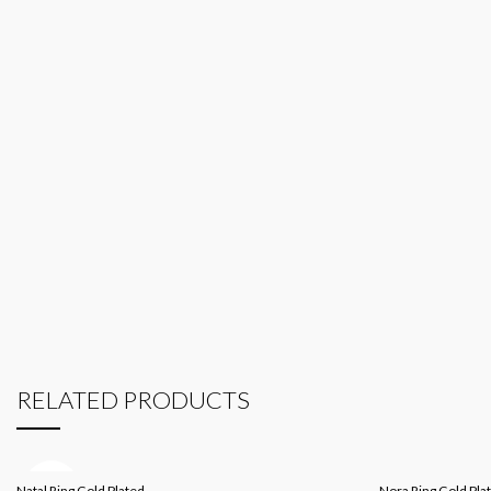
RELATED PRODUCTS
SOLD
Natal Ring Gold Plated
Nora Ring Gold Pla