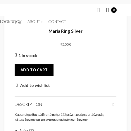
0
LOOKBOOK
ABOUT
CONTACT
XDX
Maria Ring Silver
95.00
€
1 in stock
ADD TO CART
Add to wishlist
DESCRIPTION
Χειροποίητο δαχτυλίδι από ασήμι 925 με λεπτομέριες από λευκές
πέτρες ζιργκόν και μια εντυπωσιακή κόκκινη ζιργκον
Ασήμι 925