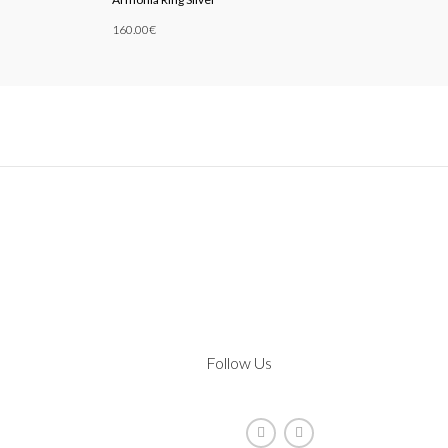
160.00
€
Add To Cart
Follow Us