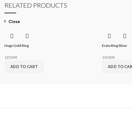
RELATED PRODUCTS
Close
Close
Close
Close
Hugo Gold Ring
Erato Ring Silver
125.00
€
145.00
€
ADD TO CART
ADD TO CA