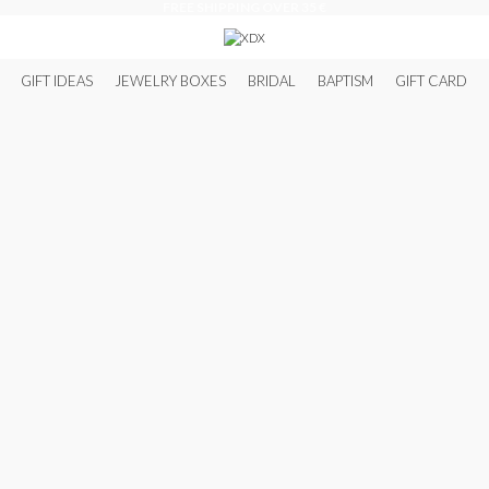
FREE SHIPPING OVER 35 €
GIFT IDEAS
JEWELRY BOXES
BRIDAL
BAPTISM
GIFT CARD