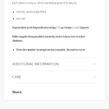
Each piece is unique , which we believe gives it its beauty.
NICKEL AND LEAD FREE
one size
Χειροποίητο χυτό δαχτυλιδι από ασήμι 925 με πέτρα crystal ζιργκον
Κάθε κομμάτι είναι μοναδικό και αυτός είναι ο λόγος που το κάνει
ιδιαίτερο.
Όταν δεν φοράτε τα ασημένια σας κοσμήτα , θα πρέπει να τα
αποθηκεύετε στην αρχική τους συσκευασία
ανοιγόμενη γάμπα
ADDITIONAL INFORMATION
Κάθε κόσμημα συνοδεύεται από πολυτελή συσκευασία μαζί με
πιστοποιητικό γνησιότητας
CARE
Share