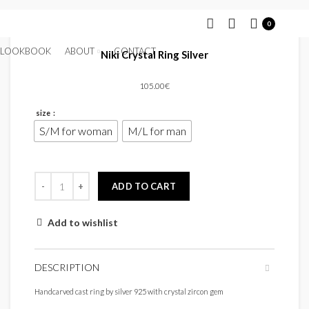
0
LOOKBOOK
ABOUT
CONTACT
Niki Crystal Ring Silver
105.00
€
size
S/M for woman
M/L for man
ADD TO CART
Add to wishlist
DESCRIPTION
Handcarved cast ring by silver 925 with crystal zircon gem