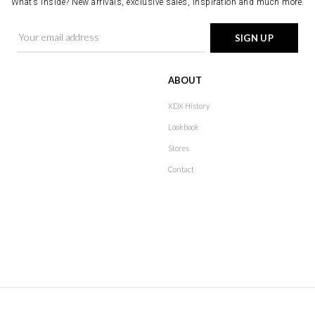
What’s inside? New arrivals, exclusive sales, inspiration and much more.
ABOUT
XDX History
Lookbook
Stores
Contact