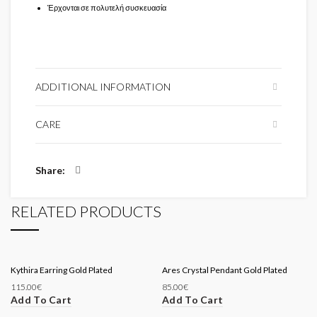
Έρχονται σε πολυτελή συσκευασία
ADDITIONAL INFORMATION
CARE
Share
RELATED PRODUCTS
Kythira Earring Gold Plated
Ares Crystal Pendant Gold Plated
115.00
€
85.00
€
Add To Cart
Add To Cart