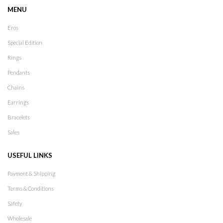
MENU
Eros
Special Edition
Rings
Pendants
Chains
Earrings
Bracelets
Sales
USEFUL LINKS
Payment & Shipping
Terms & Conditions
Safety
Wholesale