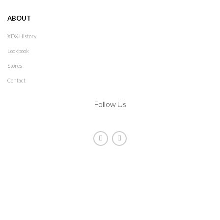
ABOUT
XDX History
Lookbook
Stores
Contact
Follow Us
2021
XDX
. All rights reserved. Design by
The Jokers
Manage consent