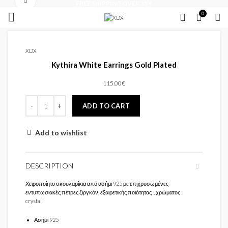
Click to enlarge
FREE SHIPPING OVER 35 €
0
XDX
Kythira White Earrings Gold Plated
115.00
€
ADD TO CART
Add to wishlist
DESCRIPTION
Χειροποίητο σκουλαρίκια από ασήμι 925 με επιχρυσωμένες
εντυπωσιακές πέτρες ζιργκόν, εξαιρετικής ποιότητας , χρώματος
crystal
Ασήμι 925