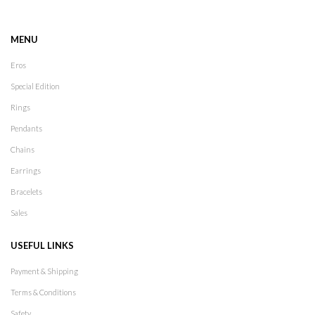
MENU
Eros
Special Edition
Rings
Pendants
Chains
Earrings
Bracelets
Sales
USEFUL LINKS
Payment & Shipping
Terms & Conditions
Safety