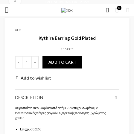
Click to enlarge
FREE SHIPPING OVER 35 €
0
XDX
Kythira Earring Gold Plated
115.00
€
ADD TO CART
Add to wishlist
DESCRIPTION
Χειροποίητο σκουλαρίκια από ασήμι 925 επιχρυσωμένο με
εντυπωσιακές πέτρες ζιργκόν, εξαιρετικής ποιότητας , χρώματος
golden
Επιχρύσα 22Κ