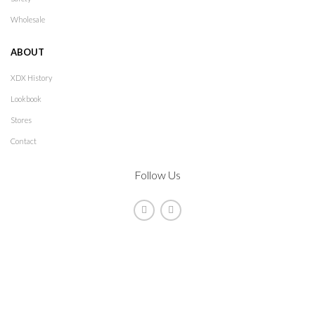
Wholesale
ABOUT
XDX History
Lookbook
Stores
Contact
Follow Us
2021
XDX
. All rights reserved. Design by
The Jokers