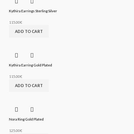
Kythira Earrings Sterling Silver
115.00
€
ADD TO CART
Kythira Earring Gold Plated
115.00
€
ADD TO CART
Nora Ring Gold Plated
125.00
€