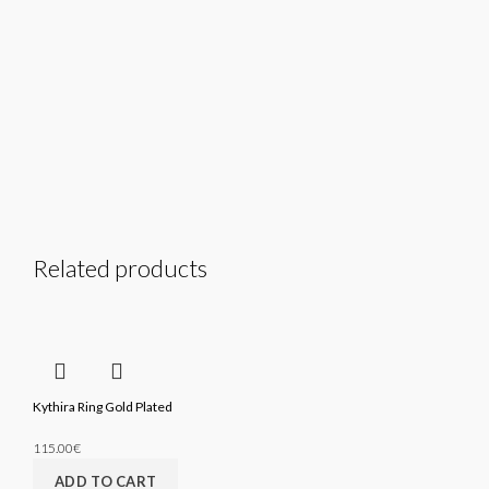
Related products
Kythira Ring Gold Plated
115.00
€
ADD TO CART