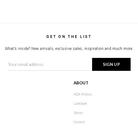
GET ON THE LIST
What’s inside? New arrivals, exclusive sales, inspiration and much more.
ABOUT
XDX History
Lookbook
Stores
Contact