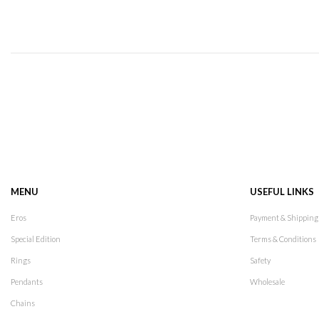
MENU
USEFUL LINKS
Eros
Payment & Shipping
Special Edition
Terms & Conditions
Rings
Safety
Pendants
Wholesale
Chains