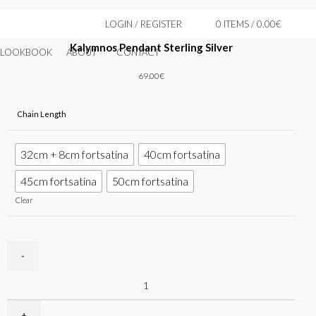
LOGIN / REGISTER
0
ITEMS
/
0.00
€
XDX
Kalymnos Pendant Sterling Silver
LOOKBOOK
ABOUT
CONTACT
69.00
€
Chain Length
32cm + 8cm fortsatina
40cm fortsatina
45cm fortsatina
50cm fortsatina
Clear