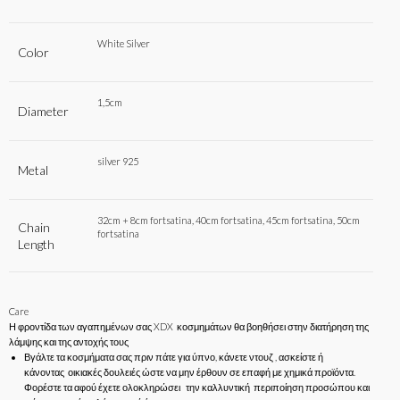
White Silver
Color
1,5cm
Diameter
silver 925
Metal
32cm + 8cm fortsatina
,
40cm fortsatina
,
45cm fortsatina
,
50cm
Chain
fortsatina
Length
Care
Η φροντίδα των αγαπημένων σας XDX κοσμημάτων θα βοηθήσει στην διατήρηση της
λάμψης και της αντοχής τους
Βγάλτε τα κοσμήματα σας πριν πάτε για ύπνο, κάνετε ντουζ , ασκείστε ή
κάνοντας οικιακές δουλειές ώστε να μην έρθουν σε επαφή με χημικά προϊόντα.
Φορέστε τα αφού έχετε ολοκληρώσει την καλλυντική περιποίηση προσώπου και