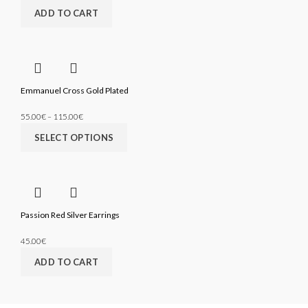
ADD TO CART
Emmanuel Cross Gold Plated
55.00
€
115.00
€
–
SELECT OPTIONS
Passion Red Silver Earrings
45.00
€
ADD TO CART