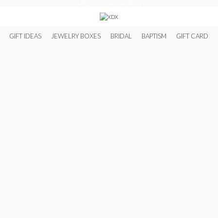
FREE SHIPPING OVER 35 €
GIFT IDEAS
JEWELRY BOXES
BRIDAL
BAPTISM
GIFT CARD