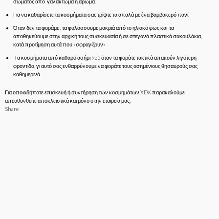
σώματος από γαλάκτωμα ή άρωμα.
Για να καθαρίσετε τα κοσμήματα σας τρίψτε τα απαλά με ένα βαμβακερό πανί.
Όταν δεν τα φοράμε , τα φυλάσσουμε μακριά από το ηλιακό φως και τα
αποθηκεύουμε στην αρχική τους συσκευασία ή σε στεγανά πλαστικά σακουλάκια,
κατά προτίμηση αυτά που «σφραγίζουν»
Τα κοσμήματα από καθαρό ασήμι 925 όταν τα φοράτε τακτικά απαιτούν λιγότερη
φροντίδα, γι αυτό σας ενθαρρύνουμε να φοράτε τους ασημένιους θησαυρούς σας
καθημερινά
Για οποιαδήποτε επισκευή ή συντήρηση των κοσμημάτων XDX παρακαλούμε
απευθυνθείτε αποκλειστικά και μόνο στην εταιρεία μας.
Share