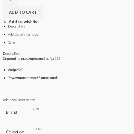
ADD TO CART
Add to wishlist
Description
Additional information
Care
Description
Χειροποίητα σκουλαρίκια από ασήμι 925
Ασήμι 925
Έρχονται σε πολυτελή συσκευασία
Additional information
XDX
Brand
S 2022
Collection