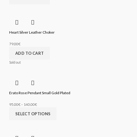
Heart Silver Leather Choker
79.00
€
ADD TO CART
Sold out
Erato Rose Pendant Small Gold Plated
95.00
€
140.00
€
–
SELECT OPTIONS