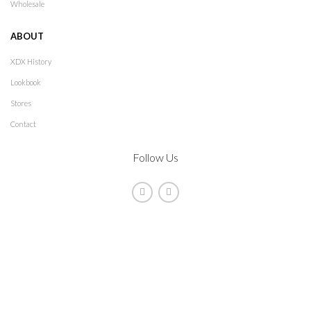
Wholesale
ABOUT
XDX History
Lookbook
Stores
Contact
Follow Us
2021
XDX
. All rights reserved. Design by
The Jokers
Manage consent