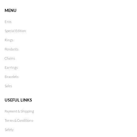
MENU
Eros
Special Edition
Rings
Pendants
Chains
Earrings
Bracelets
Sales
USEFUL LINKS
Payment & Shipping
Terms & Conditions
Safety