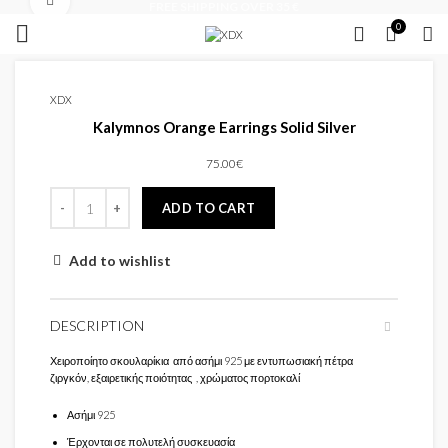
Click to enlarge
FREE SHIPPING OVER 35 €
0
XDX
Kalymnos Orange Earrings Solid Silver
75.00
€
ADD TO CART
Add to wishlist
DESCRIPTION
Χειροποίητο σκουλαρίκια από ασήμι 925 με εντυπωσιακή πέτρα
ζιργκόν, εξαιρετικής ποιότητας , χρώματος πορτοκαλί
Ασήμι 925
Έρχονται σε πολυτελή συσκευασία