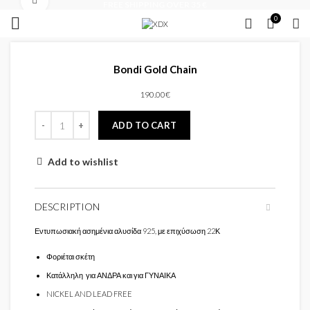
Click to enlarge
FREE SHIPPING OVER 35 €
0
Bondi Gold Chain
190.00
€
ADD TO CART
Add to wishlist
DESCRIPTION
Εντυπωσιακή ασημένια αλυσίδα 925, με επιχύσωση 22Κ
Φοριέται σκέτη
Κατάλληλη για ΑΝΔΡΑ και για ΓΥΝΑΙΚΑ
NICKEL AND LEAD FREE