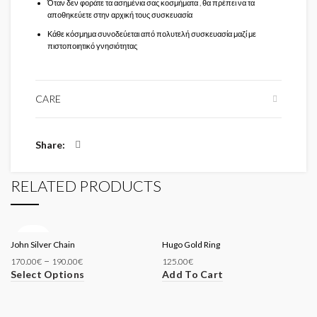
Όταν δεν φοράτε τα ασημένια σας κοσμήματα , θα πρέπει να τα
αποθηκεύετε στην αρχική τους συσκευασία
Κάθε κόσμημα συνοδεύεται από πολυτελή συσκευασία μαζί με
πιστοποιητικό γνησιότητας
CARE
Share
RELATED PRODUCTS
SOLD
John Silver Chain
OUT
Hugo Gold Ring
–
170.00
€
190.00
€
125.00
€
Select Options
Add To Cart