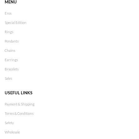
MENU
Eros
Special Edition
Rings
Pendants
Chains
Earrings
Bracelets
Sales
USEFUL LINKS
Payment & Shipping
Terms & Conditions
Safety
Wholesale