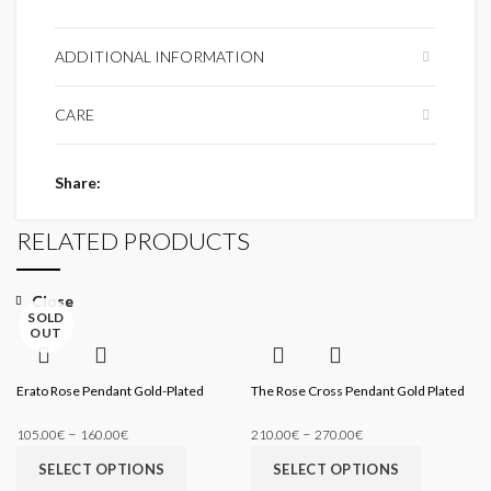
ADDITIONAL INFORMATION
CARE
Share
RELATED PRODUCTS
Close
Close
SOLD
OUT
Erato Rose Pendant Gold-Plated
The Rose Cross Pendant Gold Plated
–
–
105.00
€
160.00
€
210.00
€
270.00
€
SELECT OPTIONS
SELECT OPTIONS