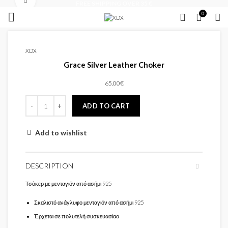
Click to enlarge
FREE SHIPPING OVER 35 €
0
XDX
Grace Silver Leather Choker
65.00
€
ADD TO CART
Add to wishlist
DESCRIPTION
Τσόκερ με μενταγιόν από ασήμι 925
Σκαλιστό ανάγλυφο μενταγιόν από ασήμι 925
Έρχεται σε πολυτελή συσκευασίαο