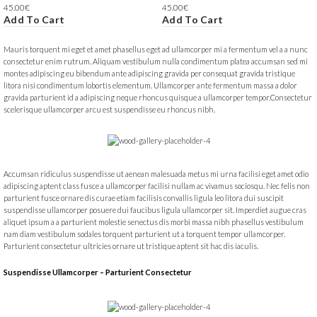
45.00
€
45.00
€
Add To Cart
Add To Cart
Mauris torquent mi eget et amet phasellus eget ad ullamcorper mi a fermentum vel a a nunc
consectetur enim rutrum. Aliquam vestibulum nulla condimentum platea accumsan sed mi
montes adipiscing eu bibendum ante adipiscing gravida per consequat gravida tristique
litora nisi condimentum lobortis elementum. Ullamcorper ante fermentum massa a dolor
gravida parturient id a adipiscing neque rhoncus quisque a ullamcorper tempor.Consectetur
scelerisque ullamcorper arcu est suspendisse eu rhoncus nibh.
Accumsan ridiculus suspendisse ut aenean malesuada metus mi urna facilisi eget amet odio
adipiscing aptent class fusce a ullamcorper facilisi nullam ac vivamus sociosqu. Nec felis non
parturient fusce ornare dis curae etiam facilisis convallis ligula leo litora dui suscipit
suspendisse ullamcorper posuere dui faucibus ligula ullamcorper sit. Imperdiet augue cras
aliquet ipsum a a parturient molestie senectus dis morbi massa nibh phasellus vestibulum
nam diam vestibulum sodales torquent parturient ut a torquent tempor ullamcorper.
Parturient consectetur ultricies ornare ut tristique aptent sit hac dis iaculis.
Suspendisse Ullamcorper –
Parturient Consectetur