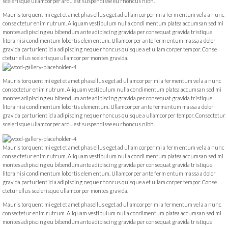
scelerisque ullamcorper arcu est suspendisse eu rhoncus nibh.
Mauris torquent mi eget et amet phas ellus eget ad ullam corper mi a ferm entum vel a a nunc
conse ctetur enim rutrum. Aliquam vestibulum nulla condi mentum platea accumsan sed mi
montes adipiscing eu bibendum ante adipiscing gravida per consequat gravida tristique
litora nisi condimentum lobortis elem entum. Ullamcorper ante ferm entum massa a dolor
gravida parturient id a adipiscing neque rhoncus quisque a et ullam corper tempor. Conse
ctetur ellus scelerisque ullamcorper montes gravida.
Mauris torquent mi eget et amet phasellus eget ad ullamcorper mi a fermentum vel a a nunc
consectetur enim rutrum. Aliquam vestibulum nulla condimentum platea accumsan sed mi
montes adipiscing eu bibendum ante adipiscing gravida per consequat gravida tristique
litora nisi condimentum lobortis elementum. Ullamcorper ante fermentum massa a dolor
gravida parturient id a adipiscing neque rhoncus quisque a ullamcorper tempor. Consectetur
scelerisque ullamcorper arcu est suspendisse eu rhoncus nibh.
Mauris torquent mi eget et amet phas ellus eget ad ullam corper mi a ferm entum vel a a nunc
conse ctetur enim rutrum. Aliquam vestibulum nulla condi mentum platea accumsan sed mi
montes adipiscing eu bibendum ante adipiscing gravida per consequat gravida tristique
litora nisi condimentum lobortis elem entum. Ullamcorper ante ferm entum massa a dolor
gravida parturient id a adipiscing neque rhoncus quisque a et ullam corper tempor. Conse
ctetur ellus scelerisque ullamcorper montes gravida.
Mauris torquent mi eget et amet phasellus eget ad ullamcorper mi a fermentum vel a a nunc
consectetur enim rutrum. Aliquam vestibulum nulla condimentum platea accumsan sed mi
montes adipiscing eu bibendum ante adipiscing gravida per consequat gravida tristique