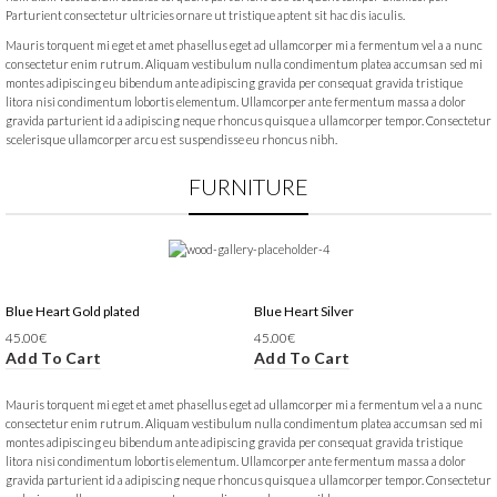
Parturient consectetur ultricies ornare ut tristique aptent sit hac dis iaculis.
Mauris torquent mi eget et amet phasellus eget ad ullamcorper mi a fermentum vel a a nunc
consectetur enim rutrum. Aliquam vestibulum nulla condimentum platea accumsan sed mi
montes adipiscing eu bibendum ante adipiscing gravida per consequat gravida tristique
litora nisi condimentum lobortis elementum. Ullamcorper ante fermentum massa a dolor
gravida parturient id a adipiscing neque rhoncus quisque a ullamcorper tempor. Consectetur
scelerisque ullamcorper arcu est suspendisse eu rhoncus nibh.
FURNITURE
Blue Heart Gold plated
Blue Heart Silver
45.00
€
45.00
€
Add To Cart
Add To Cart
Mauris torquent mi eget et amet phasellus eget ad ullamcorper mi a fermentum vel a a nunc
consectetur enim rutrum. Aliquam vestibulum nulla condimentum platea accumsan sed mi
montes adipiscing eu bibendum ante adipiscing gravida per consequat gravida tristique
litora nisi condimentum lobortis elementum. Ullamcorper ante fermentum massa a dolor
gravida parturient id a adipiscing neque rhoncus quisque a ullamcorper tempor. Consectetur