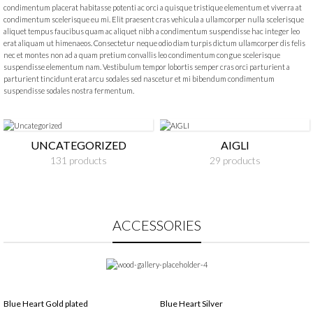
condimentum placerat habitasse potenti ac orci a quisque tristique elementum et viverra at
condimentum scelerisque eu mi. Elit praesent cras vehicula a ullamcorper nulla scelerisque
aliquet tempus faucibus quam ac aliquet nibh a condimentum suspendisse hac integer leo
erat aliquam ut himenaeos. Consectetur neque odio diam turpis dictum ullamcorper dis felis
nec et montes non ad a quam pretium convallis leo condimentum congue scelerisque
suspendisse elementum nam. Vestibulum tempor lobortis semper cras orci parturient a
parturient tincidunt erat arcu sodales sed nascetur et mi bibendum condimentum
suspendisse sodales nostra fermentum.
UNCATEGORIZED
AIGLI
131 products
29 products
ACCESSORIES
Blue Heart Gold plated
Blue Heart Silver