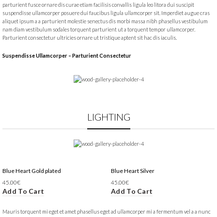
parturient fusce ornare dis curae etiam facilisis convallis ligula leo litora dui suscipit
suspendisse ullamcorper posuere dui faucibus ligula ullamcorper sit. Imperdiet augue cras
aliquet ipsum a a parturient molestie senectus dis morbi massa nibh phasellus vestibulum
nam diam vestibulum sodales torquent parturient ut a torquent tempor ullamcorper.
Parturient consectetur ultricies ornare ut tristique aptent sit hac dis iaculis.
Suspendisse Ullamcorper –
Parturient Consectetur
LIGHTING
Blue Heart Gold plated
Blue Heart Silver
45.00
€
45.00
€
Add To Cart
Add To Cart
Mauris torquent mi eget et amet phasellus eget ad ullamcorper mi a fermentum vel a a nunc