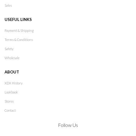
Sales
USEFUL LINKS
Payment & Shipping
Terms & Conditions
Safety
Wholesale
ABOUT
XDX History
Lookbook
Stores
Contact
Follow Us