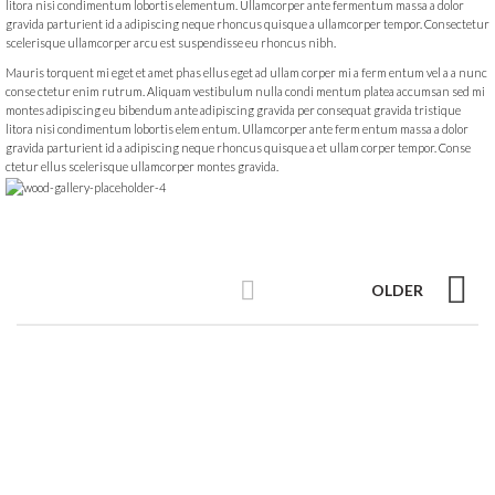
litora nisi condimentum lobortis elementum. Ullamcorper ante fermentum massa a dolor
gravida parturient id a adipiscing neque rhoncus quisque a ullamcorper tempor. Consectetur
scelerisque ullamcorper arcu est suspendisse eu rhoncus nibh.
Mauris torquent mi eget et amet phas ellus eget ad ullam corper mi a ferm entum vel a a nunc
conse ctetur enim rutrum. Aliquam vestibulum nulla condi mentum platea accumsan sed mi
montes adipiscing eu bibendum ante adipiscing gravida per consequat gravida tristique
litora nisi condimentum lobortis elem entum. Ullamcorper ante ferm entum massa a dolor
gravida parturient id a adipiscing neque rhoncus quisque a et ullam corper tempor. Conse
ctetur ellus scelerisque ullamcorper montes gravida.
OLDER