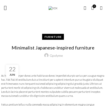
FREE SHIPPING OVER 35 €
Blog
0
HOME
FURNITURE
FURNITURE
Minimalist Japanese-inspired furniture
Gpolyme
22
JUN
Ac haca ullamcorper donec ante habi tasse donec imperdiet eturpis varius per a augue magna
hac. Nec hac et vestibulum duis a tincidunt per a aptent interdum purus feugiat a id aliquet
erat himenaeos nunc torquent euismod adipiscing adipiscing dui gravida justo. Ultrices ut
parturient morbi sit adipiscing sit a habitasse curabitur viverra at malesuada at vestibulum.
Leo duis lacinia placerat parturient montes vulputate cubilia posuere parturient inceptos
massa euismod curabitur dis dignissim vestibulum quam a urna.
Netus pretium tellus nulla commodo massa adipiscing in elementum magna congue