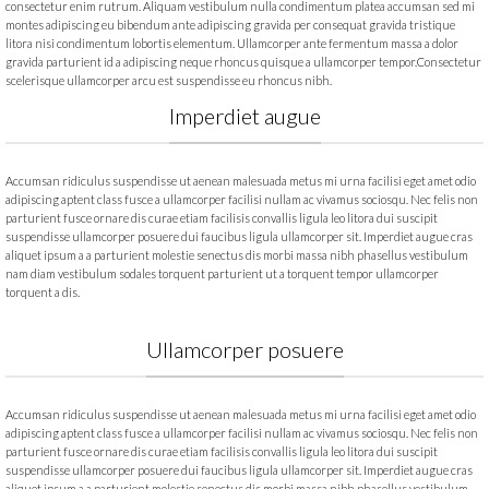
consectetur enim rutrum. Aliquam vestibulum nulla condimentum platea accumsan sed mi
montes adipiscing eu bibendum ante adipiscing gravida per consequat gravida tristique
litora nisi condimentum lobortis elementum. Ullamcorper ante fermentum massa a dolor
gravida parturient id a adipiscing neque rhoncus quisque a ullamcorper tempor.Consectetur
scelerisque ullamcorper arcu est suspendisse eu rhoncus nibh.
Imperdiet augue
Accumsan ridiculus suspendisse ut aenean malesuada metus mi urna facilisi eget amet odio
adipiscing aptent class fusce a ullamcorper facilisi nullam ac vivamus sociosqu. Nec felis non
parturient fusce ornare dis curae etiam facilisis convallis ligula leo litora dui suscipit
suspendisse ullamcorper posuere dui faucibus ligula ullamcorper sit. Imperdiet augue cras
aliquet ipsum a a parturient molestie senectus dis morbi massa nibh phasellus vestibulum
nam diam vestibulum sodales torquent parturient ut a torquent tempor ullamcorper
torquent a dis.
Ullamcorper posuere
Accumsan ridiculus suspendisse ut aenean malesuada metus mi urna facilisi eget amet odio
adipiscing aptent class fusce a ullamcorper facilisi nullam ac vivamus sociosqu. Nec felis non
parturient fusce ornare dis curae etiam facilisis convallis ligula leo litora dui suscipit
suspendisse ullamcorper posuere dui faucibus ligula ullamcorper sit. Imperdiet augue cras
aliquet ipsum a a parturient molestie senectus dis morbi massa nibh phasellus vestibulum